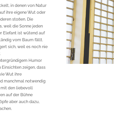
kelt, in denen von Natur
 auf ihre eigene Wut oder
nderen stoßen. Die
s, weil die Sonne jeden
r Elefant ist wütend auf
 ständig vom Baum fällt.
rt sich, weil es noch nie
.
hintergründigem Humor
Einsichten zeigen, dass
ie Wut ihre
und manchmal notwendig
n mit den liebevoll
ren auf der Bühne
öpfe aber auch dazu,
lachen.