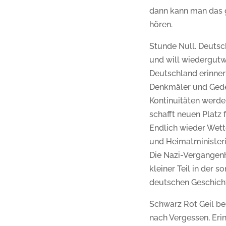
dann kann man das 
hören.
Stunde Null. Deutsc
und will wiedergutw
Deutschland erinnert
Denkmäler und Gede
Kontinuitäten werden
schafft neuen Platz f
Endlich wieder Wett
und Heimatminister
Die Nazi-Vergangenh
kleiner Teil in der s
deutschen Geschicht
Schwarz Rot Geil bes
nach Vergessen, Erin