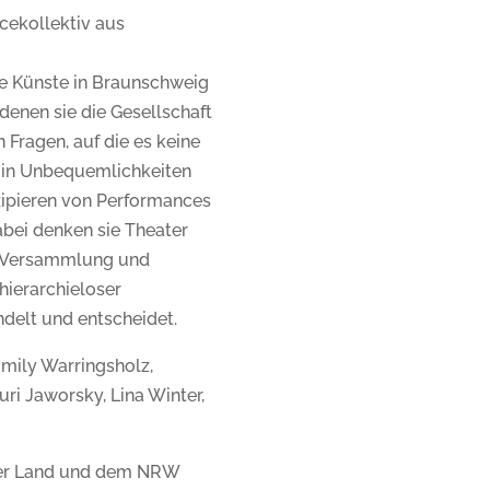
cekollektiv aus
e Künste in Braunschweig
 denen sie die Gesellschaft
n Fragen, auf die es keine
h in Unbequemlichkeiten
zipieren von Performances
Dabei denken sie Theater
er Versammlung und
 hierarchieloser
elt und entscheidet.
 Emily Warringsholz,
ri Jaworsky, Lina Winter,
ger Land und dem NRW