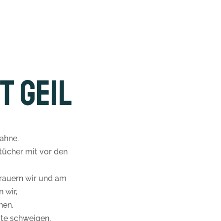
t Geil
ahne.
tücher mit vor den
rauern wir und am
 wir,
hen,
ute schweigen,