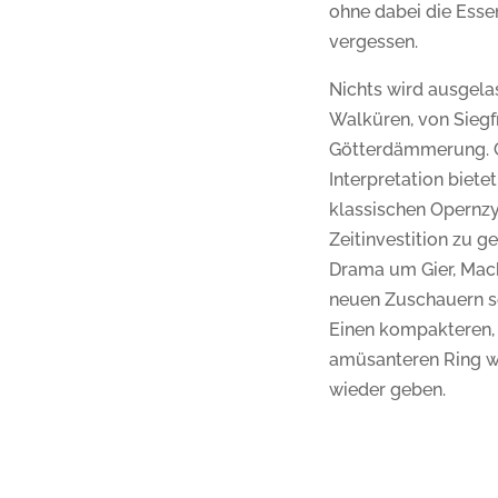
ohne dabei die Esse
vergessen.
Nichts wird ausgel
Walküren, von Siegfr
Götterdämmerung. 
Interpretation biete
klassischen Opernzy
Zeitinvestition zu g
Drama um Gier, Mach
neuen Zuschauern s
Einen kompakteren,
amüsanteren Ring wi
wieder geben.