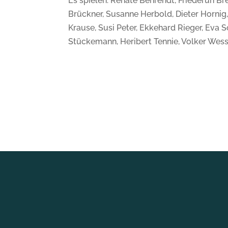
Es spielen: Renate Behrendt, Friederun Br
Brückner, Susanne Herbold, Dieter Hornig,
Krause, Susi Peter, Ekkehard Rieger, Eva 
Stückemann, Heribert Tennie, Volker Wess