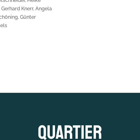
etschneider, Heike
 Gerhard Knerr, Angela
Schöning, Günter
els
Quartier